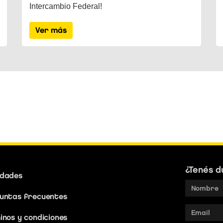
Intercambio Federal!
Ver más
¿Tenés d
dades
Nombre
untas frecuentes
Email
inos y condiciones
address