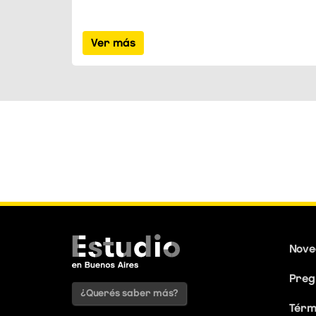
Ver más
Nove
Preg
¿Querés saber más?
Térm