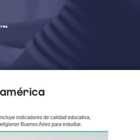
ires
oamérica
incluye indicadores de calidad educativa,
 eligieron Buenos Aires para estudiar.